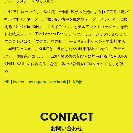
いムーブメントをつくり出す。
2012年にローンチし、瞬く間に全国に広がった泡にまみれて踊る「泡パ
®」のオリジネーター。他にも、街中を巨大ウォータースライダーに変
える「Slide the City」、スカイランタンとチルアウトミュージックを楽
しむ絶景フェス「The Lantern Fest」、ハウスミュージックに合わせて
マグロをさばく「マグロハウス®」、平日朝6時半から踊って出社する
「早朝フェス®」、SONYとコラボした360度未体験ピンポン「低音卓
球」、佐賀県とコラボした120万枚の桜の花びらに埋もれる「SAKURA
CHILL BAR by 佐賀ん酒」など、数々の話題のプロジェクトを手がけ
る。
HP
|
twitter
|
Instagram
|
facebook
|
LINE@
CONTACT
お問い合わせ