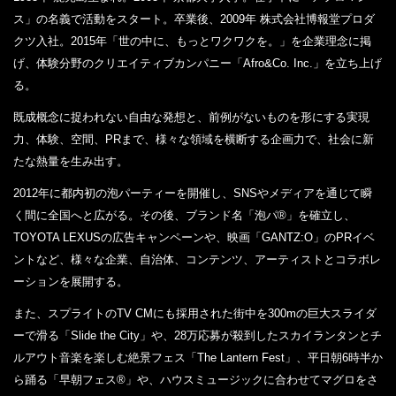
ス」の名義で活動をスタート。卒業後、2009年 株式会社博報堂プロダ
クツ入社。2015年「世の中に、もっとワクワクを。」を企業理念に掲
げ、体験分野のクリエイティブカンパニー「Afro&Co. Inc.」を立ち上げ
る。
既成概念に捉われない自由な発想と、前例がないものを形にする実現
力、体験、空間、PRまで、様々な領域を横断する企画力で、社会に新
たな熱量を生み出す。
2012年に都内初の泡パーティーを開催し、SNSやメディアを通じて瞬
く間に全国へと広がる。その後、ブランド名「泡パ®」を確立し、
TOYOTA LEXUSの広告キャンペーンや、映画「GANTZ:O」のPRイベ
ントなど、様々な企業、自治体、コンテンツ、アーティストとコラボレ
ーションを展開する。
また、スプライトのTV CMにも採用された街中を300mの巨大スライダ
ーで滑る「Slide the City」や、28万応募が殺到したスカイランタンとチ
ルアウト音楽を楽しむ絶景フェス「The Lantern Fest」、平日朝6時半か
ら踊る「早朝フェス®」や、ハウスミュージックに合わせてマグロをさ